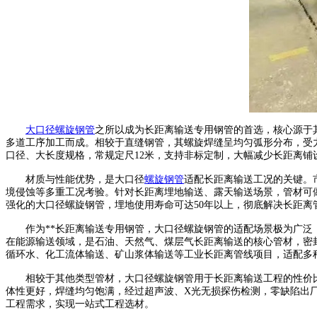
大口径螺旋钢管
之所以成为长距离输送专用钢管的首选，核心源于
多道工序加工而成。相较于直缝钢管，其螺旋焊缝呈均匀弧形分布，受
口径、大长度规格，常规定尺12米，支持非标定制，大幅减少长距离
材质与性能优势，是大口径
螺旋钢管
适配长距离输送工况的关键。市
境侵蚀等多重工况考验。针对长距离埋地输送、露天输送场景，管材可
强化的大口径螺旋钢管，埋地使用寿命可达50年以上，彻底解决长距
作为**长距离输送专用钢管，大口径螺旋钢管的适配场景极为广泛，
在能源输送领域，是石油、天然气、煤层气长距离输送的核心管材，密
循环水、化工流体输送、矿山浆体输送等工业长距离管线项目，适配多
相较于其他类型管材，大口径螺旋钢管用于长距离输送工程的性价比优
体性更好，焊缝均匀饱满，经过超声波、X光无损探伤检测，零缺陷出厂，
工程需求，实现一站式工程选材。