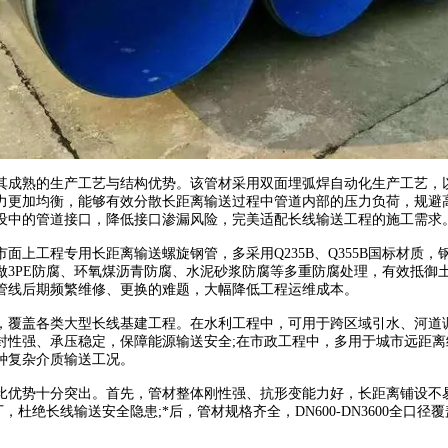
其成熟的生产工艺与结构优势。该管材采用双面埋弧焊自动化生产工艺，
力更加均衡，能够有效分散长距离输送过程中管道内部的压力负荷，规避
铺设中的管道接口，降低接口渗漏风险，完美适配长线输送工程的施工需求
面上工程专用长距离输送螺旋钢管，多采用Q235B、Q355B国标材
做3PE防腐、环氧煤沥青防腐、水泥砂浆防腐等多重防腐处理，有效抵御
离管线后期频繁维修、更换的难题，大幅降低工程运维成本。
覆盖各类大型长线基建工程。在水利工程中，可用于跨区域引水、河道调
封性强、承压稳定，保障能源输送安全;在市政工程中，多用于城市远距离
种复杂介质输送工况。
势十分突出。首先，管材整体刚性强、抗形变能力好，长距离铺设不易
杜绝长线输送安全隐患;*后，管材规格齐全，DN600-DN3600全